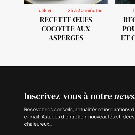
Tulikivi
25 à 30 minutes
T
RECETTE ŒUFS
RE
COCOTTE AUX
POU
ASPERGES
ET 
Inscrivez-vous à notre
newsl
Recevez nos conseils, actualités et inspirations 
e-mail. Astuces d’entretien, nouveautés et idées 
chaleureux…