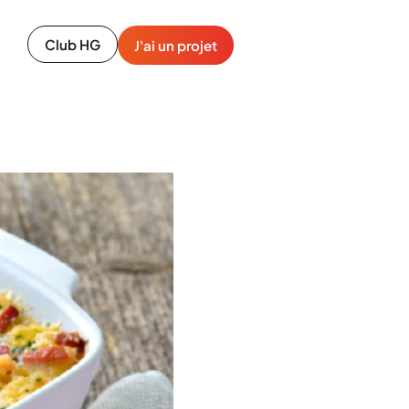
Club HG
J'ai un projet