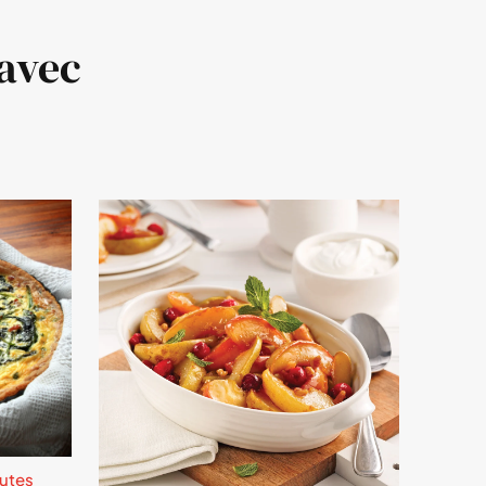
 avec
utes