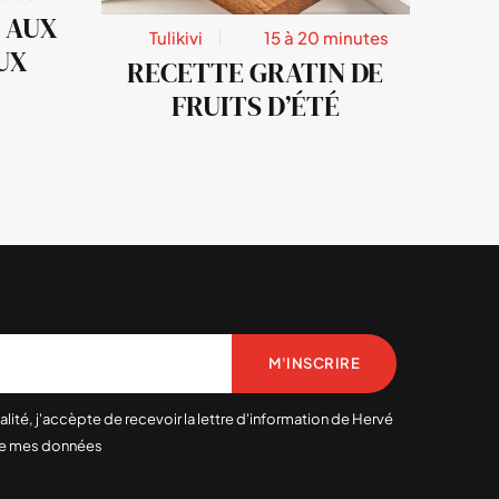
 AUX
Tulikivi
15 à 20 minutes
UX
RECETTE GRATIN DE
FRUITS D’ÉTÉ
M'INSCRIRE
alité, j'accèpte de recevoir la lettre d'information de Hervé
 de mes données