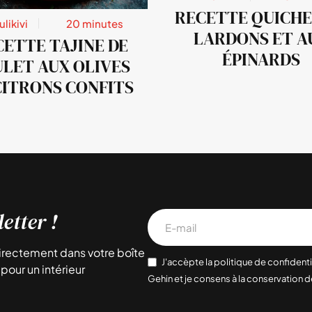
RECETTE QUICHE
ulikivi
20 minutes
LARDONS ET A
CETTE TAJINE DE
ÉPINARDS
LET AUX OLIVES
CITRONS CONFITS
etter !
directement dans votre boîte
J'accèpte la politique de confidenti
pour un intérieur
Gehin et je consens à la conservation