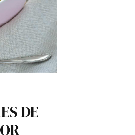
ES DE
’OR