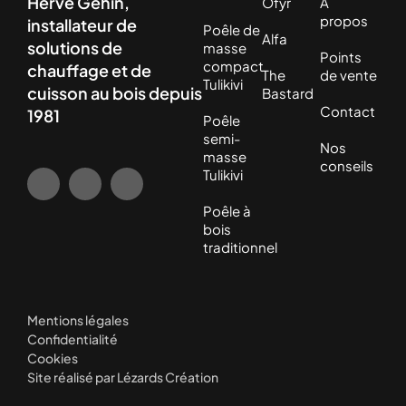
Hervé Gehin,
Ofyr
À
propos
installateur de
Poêle de
Alfa
solutions de
masse
Points
compact
chauffage et de
The
de vente
Tulikivi
cuisson au bois depuis
Bastard
Contact
1981
Poêle
semi-
Nos
masse
conseils
Tulikivi
Poêle à
bois
traditionnel
Mentions légales
Confidentialité
Cookies
Site réalisé par Lézards Création