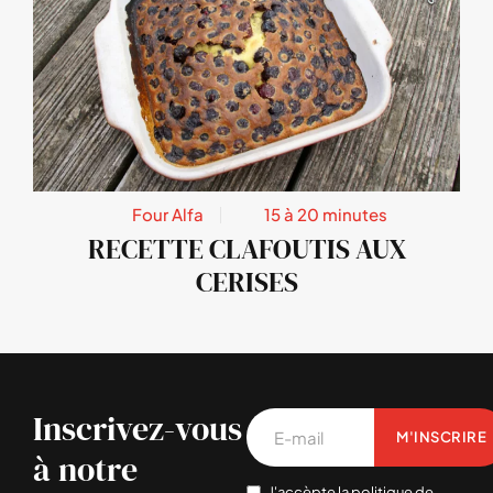
Four Alfa
15 à 20 minutes
RECETTE CLAFOUTIS AUX
CERISES
Inscrivez-vous
M'INSCRIRE
à notre
J'accèpte la politique de