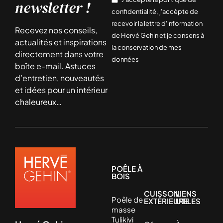
newsletter !
confidentialité, j'accèpte de
recevoir la lettre d'information
Recevez nos conseils,
de Hervé Gehin et je consens à
actualités et inspirations
la conservation de mes
directement dans votre
données
boîte e-mail. Astuces
d’entretien, nouveautés
et idées pour un intérieur
chaleureux…
POÊLE À
BOIS
CUISSON
LIENS
Poêle de
EXTÉRIEURE
UTILES
masse
Tulikivi