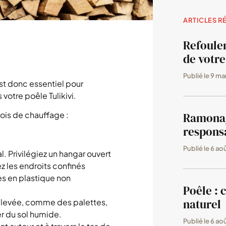
ARTICLES R
Refoule
de votre
Publié le
9 ma
st donc essentiel pour
votre poêle Tulikivi.
bois de chauffage :
Ramonag
responsa
Publié le
6 ao
al. Privilégiez un hangar ouvert
ez les endroits confinés
s en plastique non
Poêle : 
naturel
urélevée, comme des palettes,
er du sol humide.
Publié le
6 ao