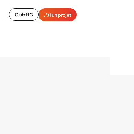
Club HG
J'ai un projet