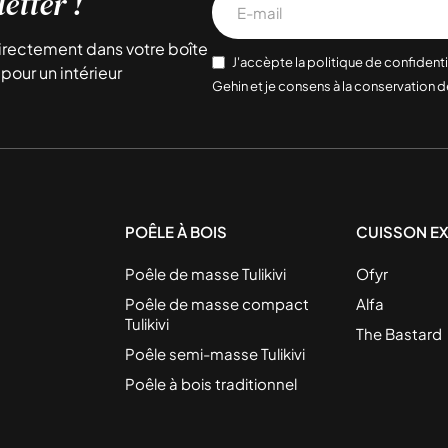
etter !
directement dans votre boîte
J'accèpte la politique de confidenti
pour un intérieur
Gehin et je consens à la conservation
POÊLE À BOIS
CUISSON EX
Poêle de masse Tulikivi
Ofyr
Poêle de masse compact
Alfa
Tulikivi
The Bastard
Poêle semi-masse Tulikivi
Poêle à bois traditionnel