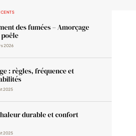
ÉCENTS
ment des fumées – Amorçage
 poêle
rs 2026
e : règles, fréquence et
bilités
ût 2025
chaleur durable et confort
ût 2025