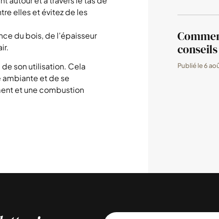
t autour et à travers le tas de
e elles et évitez de les
Comment 
ce du bois, de l’épaisseur
conseils
ir.
e de son utilisation. Cela
Publié le
6 ao
e ambiante et de se
ement et une combustion