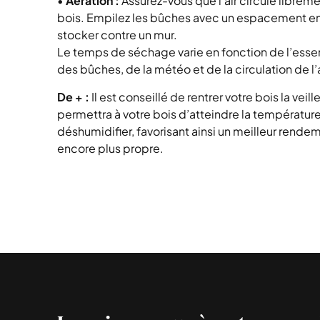
•
Aération :
Assurez-vous que l’air circule libremen
bois. Empilez les bûches avec un espacement entr
stocker contre un mur.
Le temps de séchage varie en fonction de l’essen
des bûches, de la météo et de la circulation de l’a
De + :
Il est conseillé de rentrer votre bois la veill
permettra à votre bois d’atteindre la températur
déshumidifier, favorisant ainsi un meilleur rend
encore plus propre.