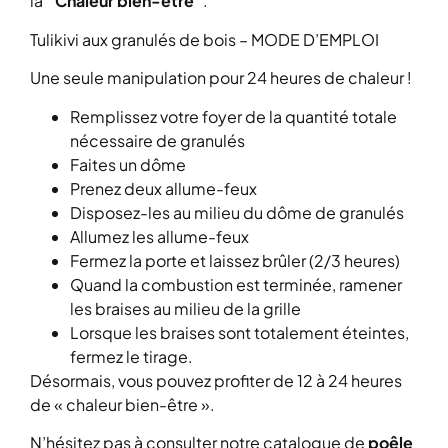
la
“Chaleur bien-être”
.
Tulikivi aux granulés de bois – MODE D’EMPLOI
Une seule manipulation pour 24 heures de chaleur !
Remplissez votre foyer de la quantité totale
nécessaire de granulés
Faites un dôme
Prenez deux allume-feux
Disposez-les au milieu du dôme de granulés
Allumez les allume-feux
Fermez la porte et laissez brûler (2/3 heures)
Quand la combustion est terminée, ramener
les braises au milieu de la grille
Lorsque les braises sont totalement éteintes,
fermez le tirage.
Désormais, vous pouvez profiter de 12 à 24 heures
de « chaleur bien-être ».
N’hésitez pas à consulter notre catalogue de
poêle