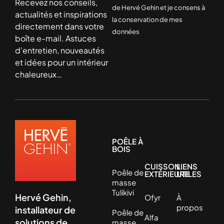
Recevez nos conseils,
de Hervé Gehin et je consens à
actualités et inspirations
la conservation de mes
directement dans votre
données
boîte e-mail. Astuces
d’entretien, nouveautés
et idées pour un intérieur
chaleureux…
POÊLE À
BOIS
CUISSON
LIENS
Poêle de
EXTÉRIEURE
UTILES
masse
Tulikivi
Hervé Gehin,
Ofyr
À
propos
installateur de
Poêle de
Alfa
solutions de
masse