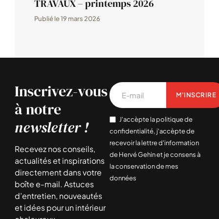
TRAVAUX – printemps 2026
Publié le
19 mars 2026
Inscrivez-vous
M'INSCRIRE
à notre
J'accèpte la politique de
newsletter !
confidentialité, j'accèpte de
recevoir la lettre d'information
Recevez nos conseils,
de Hervé Gehin et je consens à
actualités et inspirations
la conservation de mes
directement dans votre
données
boîte e-mail. Astuces
d’entretien, nouveautés
et idées pour un intérieur