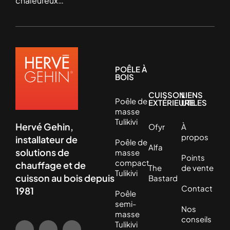
chaleureux…
POÊLE À
BOIS
CUISSON
LIENS
Poêle de
EXTÉRIEURE
UTILES
masse
Tulikivi
Hervé Gehin,
Ofyr
À
propos
installateur de
Poêle de
Alfa
solutions de
masse
Points
compact
chauffage et de
The
de vente
Tulikivi
cuisson au bois depuis
Bastard
Contact
1981
Poêle
semi-
Nos
masse
conseils
Tulikivi