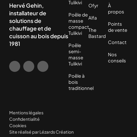
Tulikivi
Hervé Gehin,
Ofyr
À
propos
installateur de
Poêle de
Alfa
solutions de
masse
Points
compact
chauffage et de
The
de vente
Tulikivi
cuisson au bois depuis
Bastard
Contact
1981
Poêle
semi-
Nos
masse
conseils
Tulikivi
Poêle à
bois
traditionnel
Mentions légales
Confidentialité
Cookies
Site réalisé par Lézards Création