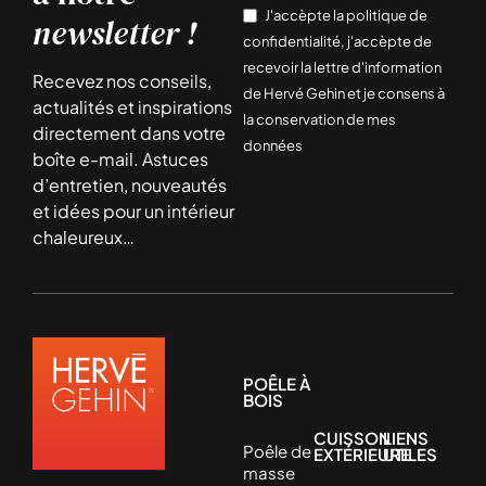
J'accèpte la politique de
newsletter !
confidentialité, j'accèpte de
recevoir la lettre d'information
Recevez nos conseils,
de Hervé Gehin et je consens à
actualités et inspirations
la conservation de mes
directement dans votre
données
boîte e-mail. Astuces
d’entretien, nouveautés
et idées pour un intérieur
chaleureux…
POÊLE À
BOIS
CUISSON
LIENS
Poêle de
EXTÉRIEURE
UTILES
masse