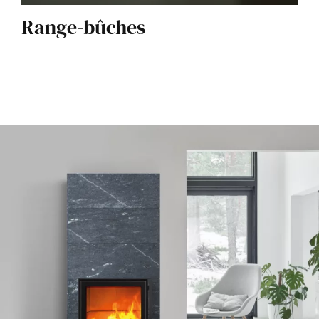
Range-bûches
Se