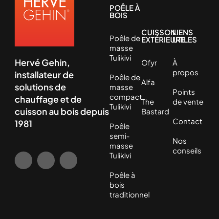
POÊLE À
BOIS
CUISSON
LIENS
Poêle de
EXTÉRIEURE
UTILES
masse
Tulikivi
Hervé Gehin,
Ofyr
À
propos
installateur de
Poêle de
Alfa
solutions de
masse
Points
compact
chauffage et de
The
de vente
Tulikivi
cuisson au bois depuis
Bastard
Contact
1981
Poêle
semi-
Nos
masse
conseils
Tulikivi
Poêle à
bois
traditionnel