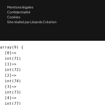
Mentions légales
Confidentialité
Cookies
Site réalisé par Lézards Création
array(9) {

  [0]=>

  int(71)

  [1]=>

  int(72)

  [2]=>

  int(74)

  [3]=>

  int(73)

  [4]=>

  int(77)
