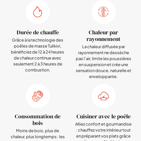
Durée de chauffe
Chaleur par
rayonnement
Grâce à la technologie des
poêles de masse Tulikivi,
La chaleur diffusée par
bénéficiez de 12 à 24 heures
rayonnement ne dessèche
de chaleur continue avec
pas l’air, limite les poussières
seulement 2 à 3 heures de
en suspension et crée une
combustion.
sensation douce, naturelle et
enveloppante.
Consommation de
Cuisiner avec le poêle
bois
Alliez confort et gourmandise
: chauffez votre intérieur tout
Moins de bois, plus de
en préparant vos plats grâce
chaleur, plus longtemps : les