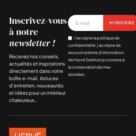
Inscrivez-vous
M'INSCRIRE
à notre
J'accèpte la politique de
newsletter !
confidentialité, j'accèpte de
recevoir la lettre d'information
Recevez nos conseils,
de Hervé Gehin et je consens à
actualités et inspirations
la conservation de mes
directement dans votre
données
boîte e-mail. Astuces
d’entretien, nouveautés
et idées pour un intérieur
chaleureux…